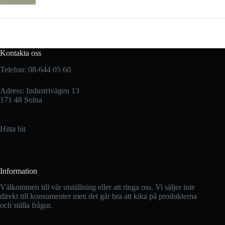
Kontakta oss
Telefon: 08-644 05 60
Adress: Industrivägen 13
171 48 Solna
Hitta hit
Information
Välkommen till vår utställning eller att ringa oss. Vi säljer inte
direkt till konsumenter men det går bra att kika på produkterna
och ställa frågor.