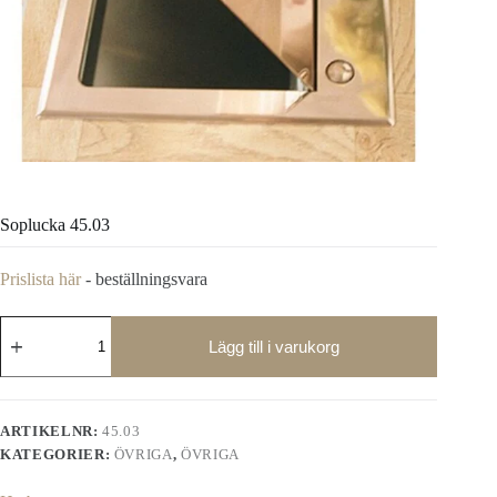
Soplucka 45.03
Prislista här
- beställningsvara
Soplucka
45.03
Lägg till i varukorg
mängd
ARTIKELNR:
45.03
KATEGORIER:
ÖVRIGA
,
ÖVRIGA