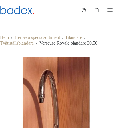
Hoppa
till
Varukorg
innehåll
Hem
/
Herbeau specialsortiment
/
Blandare
/
Tvättställsblandare
/
Verseuse Royale blandare 30.50