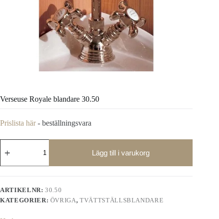
Verseuse Royale blandare 30.50
Prislista här
- beställningsvara
Verseuse
Royale
Lägg till i varukorg
blandare
30.50
mängd
ARTIKELNR:
30.50
KATEGORIER:
ÖVRIGA
,
TVÄTTSTÄLLSBLANDARE