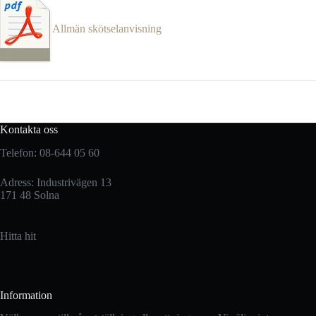
Allmän skötselanvisning
Kontakta oss
Telefon: 08-644 05 60
Adress: Industrivägen 13
171 48 Solna
Hitta hit
Information