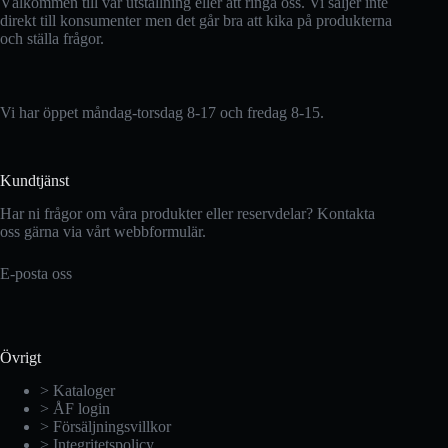
Välkommen till vår utställning eller att ringa oss. Vi säljer inte
direkt till konsumenter men det går bra att kika på produkterna
och ställa frågor.
Vi har öppet måndag-torsdag 8-17 och fredag 8-15.
Kundtjänst
Har ni frågor om våra produkter eller reservdelar? Kontakta
oss gärna via vårt webbformulär.
E-posta oss
Övrigt
> Kataloger
> ÅF login
> Försäljningsvillkor
> Integritetspolicy