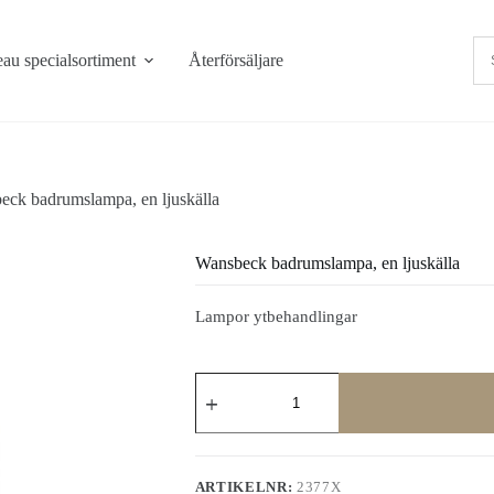
au specialsortiment
Återförsäljare
eck badrumslampa, en ljuskälla
Wansbeck badrumslampa, en ljuskälla
Lampor ytbehandlingar
Wansbeck
badrumslampa,
en
ljuskälla
mängd
ARTIKELNR:
2377X