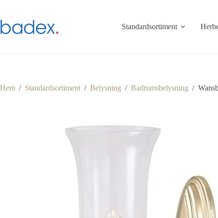
Hoppa
till
innehåll
Standardsortiment
Herbe
Hem
/
Standardsortiment
/
Belysning
/
Badrumsbelysning
/
Wansb