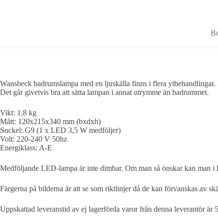
Be
Wansbeck badrumslampa med en ljuskälla finns i flera ytbehandlingar
Det går givetvis bra att sätta lampan i annat utrymme än badrummet.
Vikt: 1,8 kg
Mått: 120x215x340 mm (bxdxh)
Sockel: G9 (1 x LED 3,5 W medföljer)
Volt: 220-240 V 50hz
Energiklass: A-E
Medföljande LED-lampa är inte dimbar. Om man så önskar kan man i lä
Färgerna på bilderna är att se som riktlinjer då de kan förvanskas av s
Uppskattad leveranstid av ej lagerförda varor från denna leverantör är 5