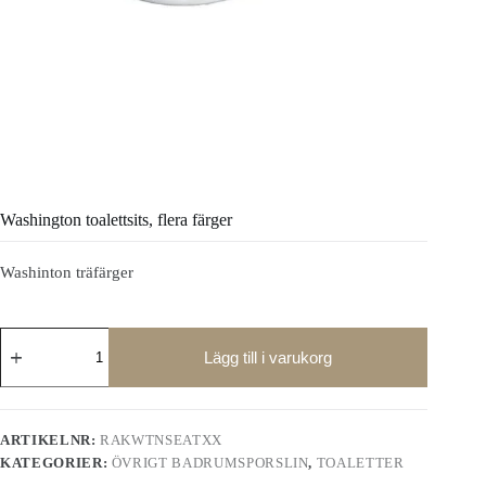
Washington toalettsits, flera färger
Washinton träfärger
Washington
toalettsits,
Lägg till i varukorg
flera
färger
mängd
ARTIKELNR:
RAKWTNSEATXX
KATEGORIER:
ÖVRIGT BADRUMSPORSLIN
,
TOALETTER