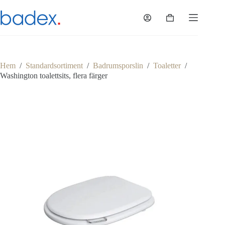
Hoppa
till
Varukorg
innehåll
Hem
/
Standardsortiment
/
Badrumsporslin
/
Toaletter
/
Washington toalettsits, flera färger