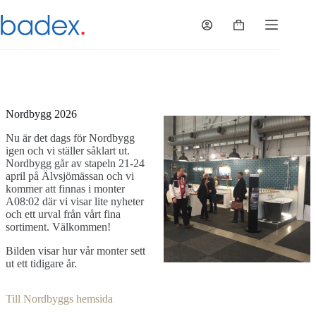
Hoppa
till
Varukorg
innehåll
Nordbygg 2026
Nu är det dags för Nordbygg
igen och vi ställer såklart ut.
Nordbygg går av stapeln 21-24
april på Älvsjömässan och vi
kommer att finnas i monter
A08:02 där vi visar lite nyheter
och ett urval från vårt fina
sortiment. Välkommen!
Bilden visar hur vår monter sett
ut ett tidigare år.
Till Nordbyggs hemsida