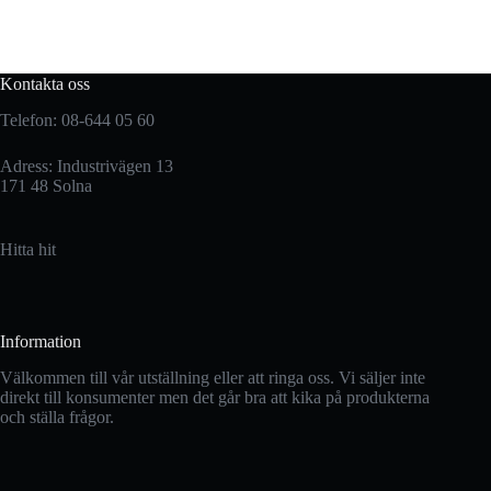
Kontakta oss
Telefon: 08-644 05 60
Adress: Industrivägen 13
171 48 Solna
Hitta hit
Information
Välkommen till vår utställning eller att ringa oss. Vi säljer inte
direkt till konsumenter men det går bra att kika på produkterna
och ställa frågor.