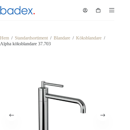
Hoppa
till
Varukorg
innehåll
Hem
/
Standardsortiment
/
Blandare
/
Köksblandare
/
Alpha köksblandare 37.703