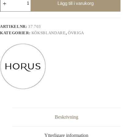
köksblandare
Lägg till i varukorg
37.703
mängd
ARTIKELNR:
37.703
KATEGORIER:
KÖKSBLANDARE
,
ÖVRIGA
Beskrivning
Ytterligare information