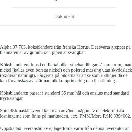
Dokument
Alpha 37.703, köksblandare från franska Horus. Det svarta greppet på
blandaren är av gummi och pipen är svängbar.
Köksblandaren finns i ett flertal olika ytbehandlingar såsom krom, matt
nickel (kallas även borstat nickel) och polerad mässing utan skyddslack
(oxiderar naturligt). Färgerna på bilderna är att se som riktlinjer då de
kan förvanskas av skärmar, bildkomprimering och ljussättning.
Köksblandaren passar i standard 35 mm hål och ansluts med standard
tryckslangar.
Som diskmaskinsventil kan man använda någon av de elektroniska
lösningarna som finns på marknaden, t.ex. FMM/Mora RSK 8394002.
Uppskattad leveranstid av ej lagerförda varor från denna leverantör är