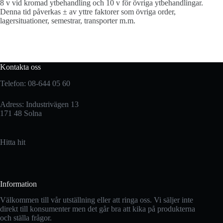
8 v vid kromad ytbehandling och 10 v för övriga ytbehandlingar.
Denna tid påverkas ± av yttre faktorer som övriga order,
lagersituationer, semestrar, transporter m.m.
Kontakta oss
Telefon: 08-644 05 60
Adress: Industrivägen 13
171 48 Solna
Hitta hit
Information
Välkommen till vår utställning eller att ringa oss. Vi säljer inte
direkt till konsumenter men det går bra att kika på produkterna
och ställa frågor.