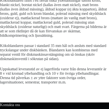
Köksblandaren finns i ett flertal olika ytbehandlingar såsom krom,
blankt nickel, borstat nickel (kallas även matt nickel), matt brons
(kallas även åldrad mässing), åldrad koppar (ej äkta kopparton), åldrat
brons, guld, guld och krom blandat, polerad mässing med skyddslack
(oxiderar ej), mattlackerad brons (mattare än vanlig matt brons),
mattlackerad koppar, mattlackerad guld, polerad mässing utan
skyddslack (oxiderar naturligt) och matt svart. Färgerna på bilderna är
att se som riktlinjer då de kan förvanskas av skärmar,
bildkomprimering och ljussättning.
Köksblandaren passar i standard 35 mm hål och ansluts med standard
tryckslangar under diskbänken. Blandaren kan kombineras med
separat ventil för diskmaskinsavstängning om så önskas (skriv
diskmaskinsventil i sökrutan på sidan).
Uppskattad leveranstid av ej lagerförda varor från denna leverantör är
8 v vid kromad ytbehandling och 10 v för övriga ytbehandlingar.
Denna tid påverkas ± av yttre faktorer som övriga order,
lagersituationer, semestrar, transporter m.m.
Kontakta oss