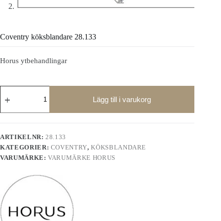
Coventry köksblandare 28.133
Horus ytbehandlingar
Coventry
köksblandare
Lägg till i varukorg
28.133
mängd
ARTIKELNR:
28.133
KATEGORIER:
COVENTRY
,
KÖKSBLANDARE
VARUMÄRKE:
VARUMÄRKE HORUS