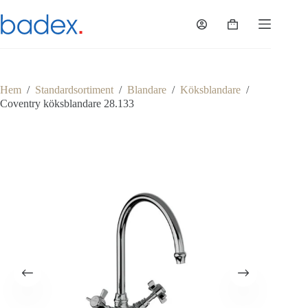
Hoppa
till
Varukorg
innehåll
Hem
/
Standardsortiment
/
Blandare
/
Köksblandare
/
Coventry köksblandare 28.133