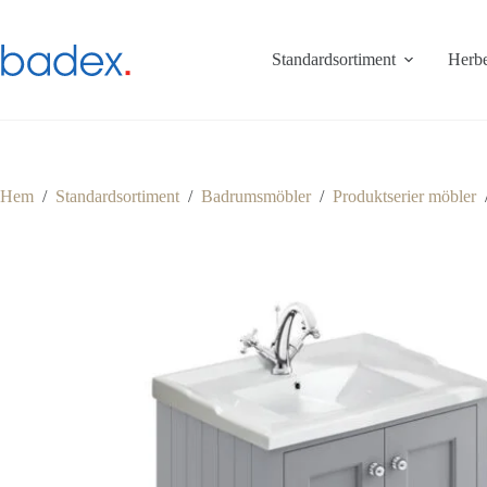
Hoppa
till
innehåll
Standardsortiment
Herbe
Hem
/
Standardsortiment
/
Badrumsmöbler
/
Produktserier möbler