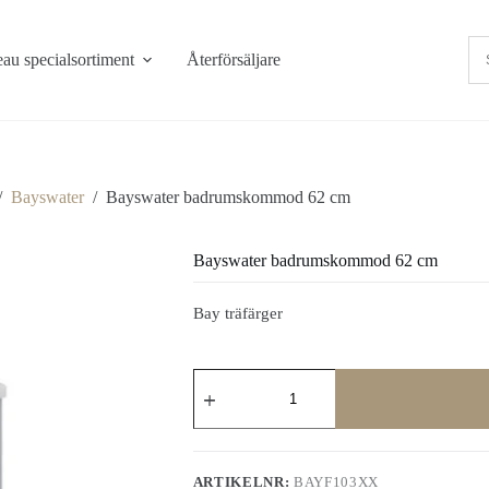
au specialsortiment
Återförsäljare
/
Bayswater
/
Bayswater badrumskommod 62 cm
Bayswater badrumskommod 62 cm
Bay träfärger
Bayswater
badrumskommod
62
cm
mängd
ARTIKELNR:
BAYF103XX