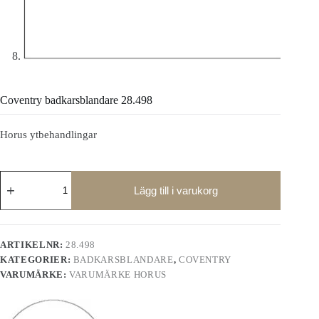
Coventry badkarsblandare 28.498
Horus ytbehandlingar
Coventry
badkarsblandare
Lägg till i varukorg
28.498
mängd
ARTIKELNR:
28.498
KATEGORIER:
BADKARSBLANDARE
,
COVENTRY
VARUMÄRKE:
VARUMÄRKE HORUS