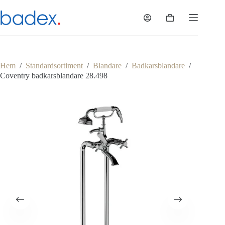
Hoppa
till
Varukorg
innehåll
Hem
/
Standardsortiment
/
Blandare
/
Badkarsblandare
/
Coventry badkarsblandare 28.498