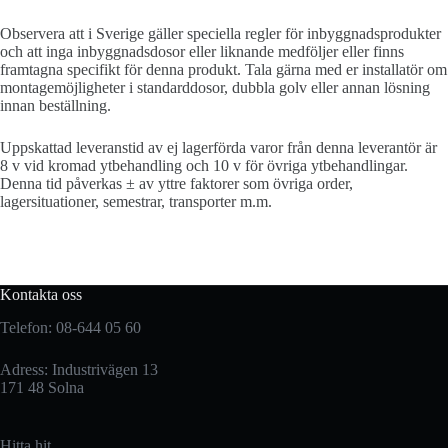
Observera att i Sverige gäller speciella regler för inbyggnadsprodukter
och att inga inbyggnadsdosor eller liknande medföljer eller finns
framtagna specifikt för denna produkt. Tala gärna med er installatör om
montagemöjligheter i standarddosor, dubbla golv eller annan lösning
innan beställning.
Uppskattad leveranstid av ej lagerförda varor från denna leverantör är
8 v vid kromad ytbehandling och 10 v för övriga ytbehandlingar.
Denna tid påverkas ± av yttre faktorer som övriga order,
lagersituationer, semestrar, transporter m.m.
Kontakta oss
Telefon: 08-644 05 60
Adress: Industrivägen 13
171 48 Solna
Hitta hit