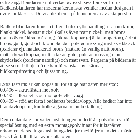
och slang. Blandaren är tillverkad av exklusiva franska Horus.
Badkarsblandaren har moderna keramiska ventiler medan designen i
övrigt är klassisk. De vita detaljerna på blandaren är av äkta porslin.
Badkarsblandaren finns i ett flertal olika ytbehandlingar såsom krom,
blankt nickel, borstat nickel (kallas även matt nickel), matt brons
(kallas även åldrad mässing), åldrad koppar (ej äkta kopparton), åldrat
brons, guld, guld och krom blandat, polerad mässing med skyddslack
(oxiderar ej), mattlackerad brons (mattare än vanlig matt brons),
mattlackerad koppar, mattlackerad guld, polerad mässing utan
skyddslack (oxiderar naturligt) och matt svart. Färgerna på bilderna är
att se som riktlinjer då de kan förvanskas av skärmar,
bildkomprimering och ljussättning.
Extra fästartiklar kan köpas till för att ge blandaren mer stöd:
00.496 – skruvfästen mot golv
00.495 – flexibelt stöd mot golv eller vägg
00.499 – stöd att fästa i badkarets bräddavlopp. Alla badkar har inte
bräddavloppsrör, kontrollera gärna innan beställning.
Denna blandare har vattenanslutningen underifrån golvrören varför
speciallösning med ett extra montagegolv innanför fuktspärren
rekommenderas. Inga anslutningsdetaljer medföljer utan detta måste
lösas från fall till fall av installatören.