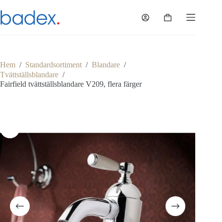
Hoppa
till
Varukorg
innehåll
Hem
/
Standardsortiment
/
Blandare
/
Tvättställsblandare
/
Fairfield tvättställsblandare V209, flera färger