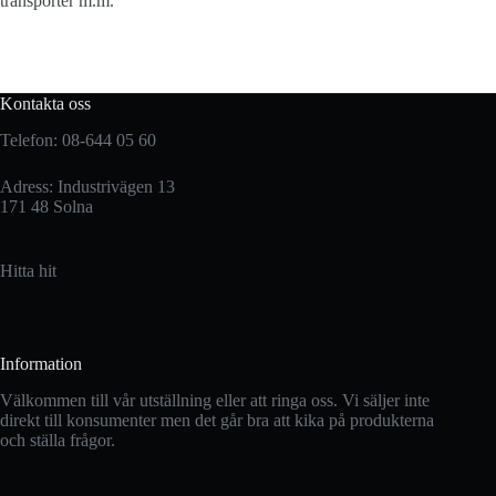
transporter m.m.
Kontakta oss
Telefon: 08-644 05 60
Adress: Industrivägen 13
171 48 Solna
Hitta hit
Information
Välkommen till vår utställning eller att ringa oss. Vi säljer inte
direkt till konsumenter men det går bra att kika på produkterna
och ställa frågor.