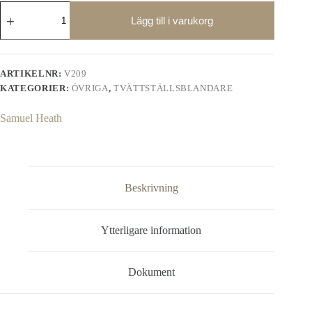
Fairfield
tvättställsblandare
Lägg till i varukorg
V209,
flera
färger
mängd
ARTIKELNR:
V209
KATEGORIER:
ÖVRIGA
,
TVÄTTSTÄLLSBLANDARE
Samuel Heath
Beskrivning
Ytterligare information
Dokument