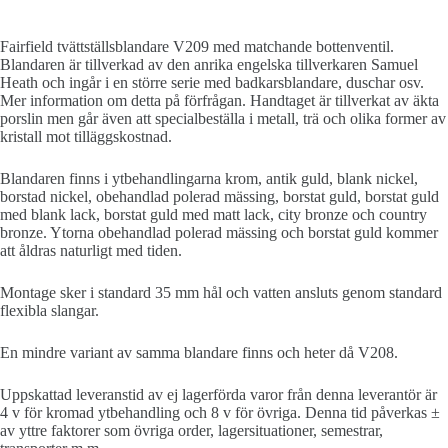
Fairfield tvättställsblandare V209 med matchande bottenventil.
Blandaren är tillverkad av den anrika engelska tillverkaren Samuel
Heath och ingår i en större serie med badkarsblandare, duschar osv.
Mer information om detta på förfrågan. Handtaget är tillverkat av äkta
porslin men går även att specialbeställa i metall, trä och olika former av
kristall mot tilläggskostnad.
Blandaren finns i ytbehandlingarna krom, antik guld, blank nickel,
borstad nickel, obehandlad polerad mässing, borstat guld, borstat guld
med blank lack, borstat guld med matt lack, city bronze och country
bronze. Ytorna obehandlad polerad mässing och borstat guld kommer
att åldras naturligt med tiden.
Montage sker i standard 35 mm hål och vatten ansluts genom standard
flexibla slangar.
En mindre variant av samma blandare finns och heter då V208.
Uppskattad leveranstid av ej lagerförda varor från denna leverantör är
4 v för kromad ytbehandling och 8 v för övriga. Denna tid påverkas ±
av yttre faktorer som övriga order, lagersituationer, semestrar,