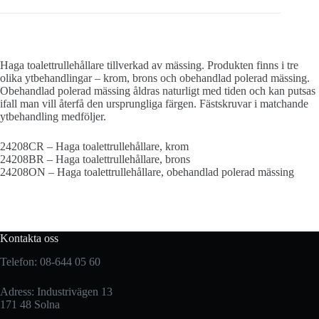
Haga toalettrullehållare tillverkad av mässing. Produkten finns i tre
olika ytbehandlingar – krom, brons och obehandlad polerad mässing.
Obehandlad polerad mässing åldras naturligt med tiden och kan putsas
ifall man vill återfå den ursprungliga färgen. Fästskruvar i matchande
ytbehandling medföljer.
24208CR – Haga toalettrullehållare, krom
24208BR – Haga toalettrullehållare, brons
24208ON – Haga toalettrullehållare, obehandlad polerad mässing
Kontakta oss
Telefon: 08-644 05 60
Adress: Industrivägen 13
171 48 Solna