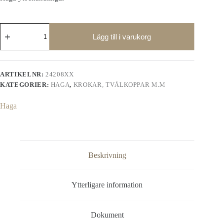
Haga
toalettrullehållare
Lägg till i varukorg
mängd
ARTIKELNR:
24208XX
KATEGORIER:
HAGA
,
KROKAR, TVÅLKOPPAR M.M
Haga
Beskrivning
Ytterligare information
Dokument