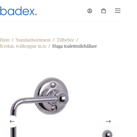
Hoppa
till
Varukorg
innehåll
Hem
/
Standardsortiment
/
Tillbehör
/
Krokar, tvålkoppar m.m
/
Haga toalettrullehållare