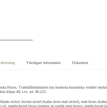
skrivning
Ytterligare information
Dokument
anska Horus. Tvättställsblandaren har moderna keramiska ventiler medan d
n köpas till, t.ex. art. 00.223.
 blankt nickel, borstat nickel (kallas även matt nickel), matt brons (kall
ej), mattlackerad brons (mattare än vanlig matt brons), mattlackerad k