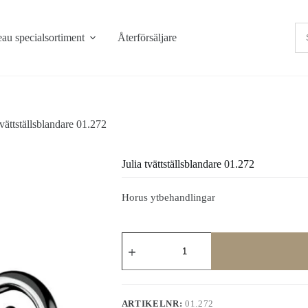
au specialsortiment
Återförsäljare
tvättställsblandare 01.272
Julia tvättställsblandare 01.272
Horus ytbehandlingar
Julia
tvättställsblandare
01.272
mängd
ARTIKELNR:
01.272