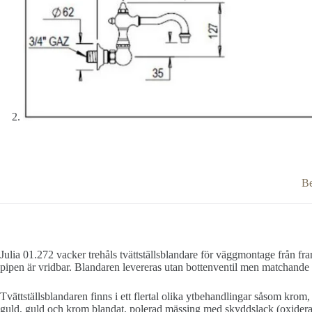
Be
Julia 01.272 vacker trehåls tvättställsblandare för väggmontage från fr
pipen är vridbar. Blandaren levereras utan bottenventil men matchande ka
Tvättställsblandaren finns i ett flertal olika ytbehandlingar såsom krom,
guld, guld och krom blandat, polerad mässing med skyddslack (oxiderar 