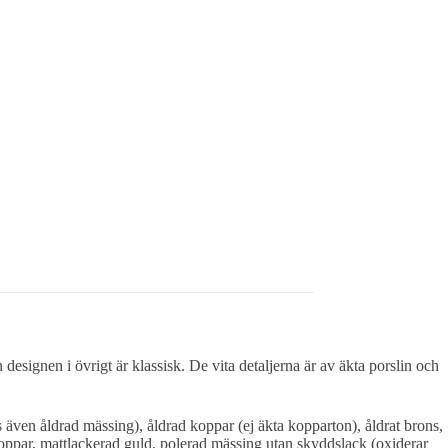
esignen i övrigt är klassisk. De vita detaljerna är av äkta porslin och
as även åldrad mässing), åldrad koppar (ej äkta kopparton), åldrat brons,
oppar, mattlackerad guld, polerad mässing utan skyddslack (oxiderar