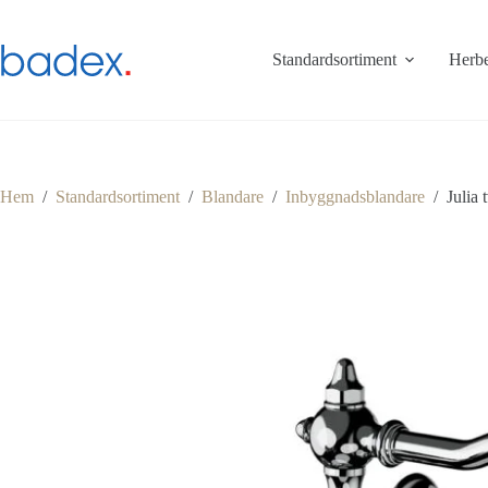
Hoppa
till
innehåll
Standardsortiment
Herbe
Hem
/
Standardsortiment
/
Blandare
/
Inbyggnadsblandare
/
Julia 