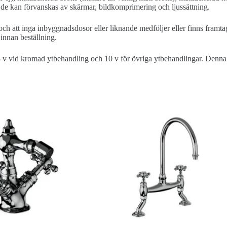
 då de kan förvanskas av skärmar, bildkomprimering och ljussättning.
och att inga inbyggnadsdosor eller liknande medföljer eller finns framta
innan beställning.
8 v vid kromad ytbehandling och 10 v för övriga ytbehandlingar. Denna ti