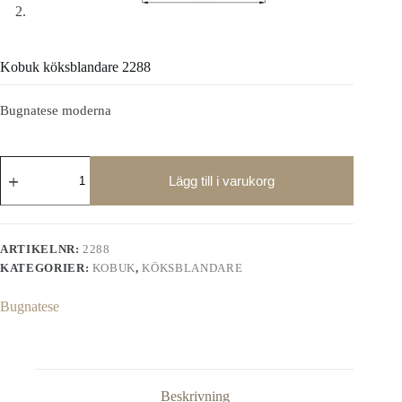
Kobuk köksblandare 2288
Bugnatese moderna
Kobuk
köksblandare
Lägg till i varukorg
2288
mängd
ARTIKELNR:
2288
KATEGORIER:
KOBUK
,
KÖKSBLANDARE
Bugnatese
Beskrivning