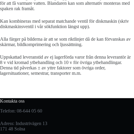
för att få varmare vatten. Blandaren kan som alternativ monteras med
spaken rak framåt.
Kan kombineras med separat matchande ventil för diskmaskin (skriv
diskmaskinsventil i vår sökfunktion längst upp).
Alla färger på bilderna är att se som riktlinjer då de kan förvanskas av
skärmar, bildkomprimering och ljussättning.
Uppskattad leveranstid av ej lagerförda varor från denna leverantör är
8 v vid kromad ytbehandling och 10 v för övriga ytbehandlingar.
Denna tid påverkas ± av yttre faktorer som övriga order,
lagersituationer, semestrar, transporter m.m.
Kontakta oss
Telefon: 08-644 05 60
Adress: Industrivägen 13
171 48 Solna