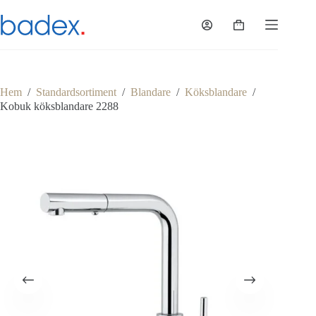
Hoppa
till
Varukorg
innehåll
Hem
/
Standardsortiment
/
Blandare
/
Köksblandare
/
Kobuk köksblandare 2288