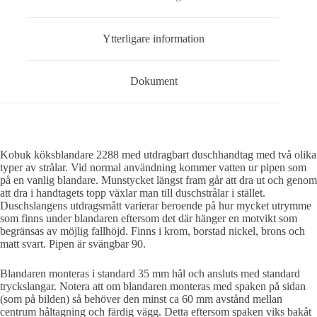
Ytterligare information
Dokument
Kobuk köksblandare 2288 med utdragbart duschhandtag med två olika
typer av strålar. Vid normal användning kommer vatten ur pipen som
på en vanlig blandare. Munstycket längst fram går att dra ut och genom
att dra i handtagets topp växlar man till duschstrålar i stället.
Duschslangens utdragsmått varierar beroende på hur mycket utrymme
som finns under blandaren eftersom det där hänger en motvikt som
begränsas av möjlig fallhöjd. Finns i krom, borstad nickel, brons och
matt svart. Pipen är svängbar 90.
Blandaren monteras i standard 35 mm hål och ansluts med standard
tryckslangar. Notera att om blandaren monteras med spaken på sidan
(som på bilden) så behöver den minst ca 60 mm avstånd mellan
centrum håltagning och färdig vägg. Detta eftersom spaken viks bakåt