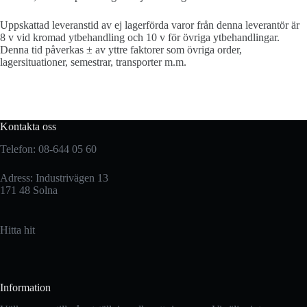
Uppskattad leveranstid av ej lagerförda varor från denna leverantör är
8 v vid kromad ytbehandling och 10 v för övriga ytbehandlingar.
Denna tid påverkas ± av yttre faktorer som övriga order,
lagersituationer, semestrar, transporter m.m.
Kontakta oss
Telefon: 08-644 05 60
Adress: Industrivägen 13
171 48 Solna
Hitta hit
Information