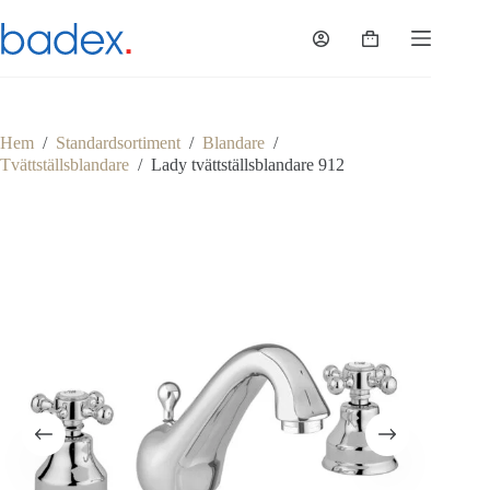
Hoppa
till
Varukorg
innehåll
Hem
/
Standardsortiment
/
Blandare
/
Tvättställsblandare
/
Lady tvättställsblandare 912