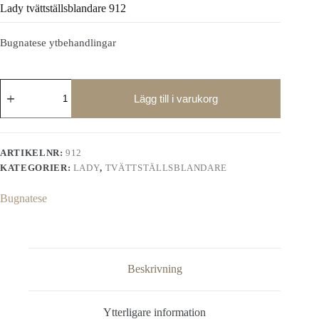
Lady tvättställsblandare 912
Bugnatese ytbehandlingar
Lady
tvättställsblandare
Lägg till i varukorg
912
mängd
ARTIKELNR:
912
KATEGORIER:
LADY
,
TVÄTTSTÄLLSBLANDARE
Bugnatese
Beskrivning
Ytterligare information