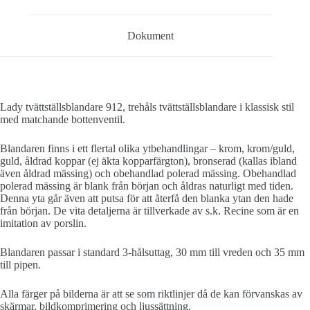
Dokument
Lady tvättställsblandare 912, trehåls tvättställsblandare i klassisk stil
med matchande bottenventil.
Blandaren finns i ett flertal olika ytbehandlingar – krom, krom/guld,
guld, åldrad koppar (ej äkta kopparfärgton), bronserad (kallas ibland
även åldrad mässing) och obehandlad polerad mässing. Obehandlad
polerad mässing är blank från början och åldras naturligt med tiden.
Denna yta går även att putsa för att återfå den blanka ytan den hade
från början. De vita detaljerna är tillverkade av s.k. Recine som är en
imitation av porslin.
Blandaren passar i standard 3-hålsuttag, 30 mm till vreden och 35 mm
till pipen.
Alla färger på bilderna är att se som riktlinjer då de kan förvanskas av
skärmar, bildkomprimering och ljussättning.