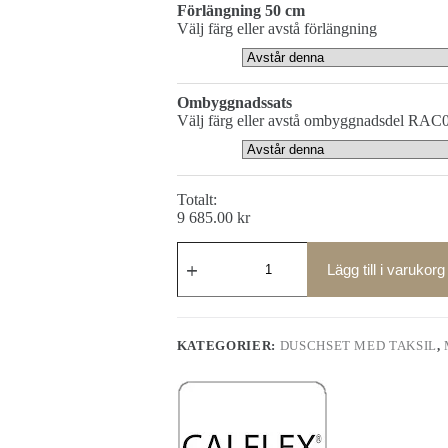
Förlängning 50 cm
Välj färg eller avstå förlängning
Ombyggnadssats
Välj färg eller avstå ombyggnadsdel RAC
Totalt:
9 685.00
kr
Maxima
Classic
Lägg till i varukorg
duschset
29026
mängd
KATEGORIER:
DUSCHSET MED TAKSIL
,