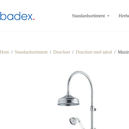
Hoppa
till
innehåll
Standardsortiment
Herbe
Hem
/
Standardsortiment
/
Duschset
/
Duschset med taksil
/
Maxim