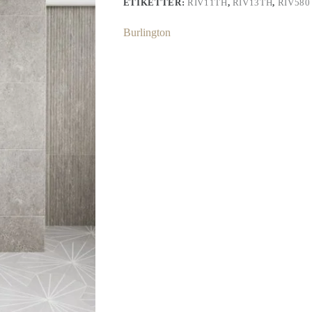
ETIKETTER:
RIV11TH
,
RIV13TH
,
RIV580
Burlington