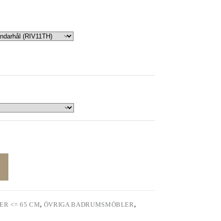
R <= 65 CM
,
ÖVRIGA BADRUMSMÖBLER
,