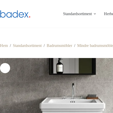
Hoppa
till
innehåll
Standardsortiment
Herbe
Hem
/
Standardsortiment
/
Badrumsmöbler
/
Mindre badrumsmöble