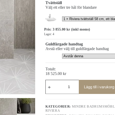
Tvättställ
Välj ett eller tre hål för blandare
Pris:
3 855.00
kr
(inkl moms)
Lager: 4
Guldfärgade handtag
Avstå eller välj till guldfärgade handtag
Totalt:
18 525.00
kr
Riviera
badrumsmöbel
Lägg till i varukorg
58
cm
mängd
KATEGORIER:
MINDRE BADRUMSMÖBLE
RIVIERA