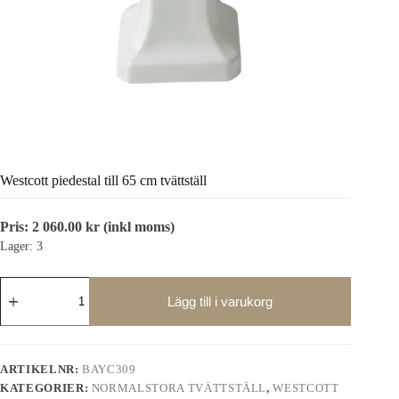
Westcott piedestal till 65 cm tvättställ
Pris:
2 060.00
kr
(inkl moms)
Lager: 3
Westcott
piedestal
Lägg till i varukorg
till
65
cm
tvättställ
ARTIKELNR:
BAYC309
mängd
KATEGORIER:
NORMALSTORA TVÄTTSTÄLL
,
WESTCOTT