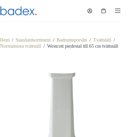
Hoppa
till
Varukorg
innehåll
Hem
/
Standardsortiment
/
Badrumsporslin
/
Tvättställ
/
Normalstora tvättställ
/
Westcott piedestal till 65 cm tvättställ