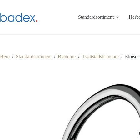
Hoppa
till
innehåll
Standardsortiment
Herbe
Hem
/
Standardsortiment
/
Blandare
/
Tvättställsblandare
/
Eloise 