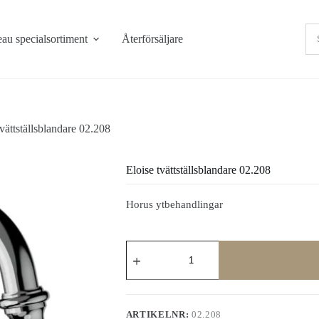
au specialsortiment
Återförsäljare
tvättställsblandare 02.208
Eloise tvättställsblandare 02.208
Horus ytbehandlingar
Eloise
tvättställsblandare
02.208
mängd
ARTIKELNR:
02.208