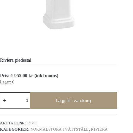
Riviera piedestal
Pris:
1 955.00
kr
(inkl moms)
Lager: 6
Riviera
piedestal
Lägg till i varukorg
mängd
ARTIKELNR:
RIV6
KATEGORIER:
NORMALSTORA TVÄTTSTÄLL
,
RIVIERA