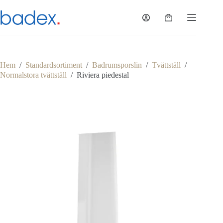
Hoppa
till
Varukorg
innehåll
Hem
/
Standardsortiment
/
Badrumsporslin
/
Tvättställ
/
Normalstora tvättställ
/
Riviera piedestal