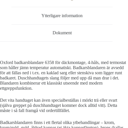
Ytterligare information
Dokument
Oxford badkarsblandare 6358 för däckmontage, 4-håls, med termostat
som håller jämn temperatur automatiskt. Badkarsblandaren är avsedd
för att fällas ned i t.ex. en kaklad sarg eller stenskiva som ligger runt
badkaret. Duschhandtagets slang följer med upp då man drar i det.
Blandaren kombinerar ett klassiskt utseende med modern
ettgreppsfunktion.
Det vita handtaget kan även specialbeställas i mörkt trä eller svart
(själva greppet på duschhandtaget kommer dock alltid vitt). Detta
måste i så fall framgå vid ordertillfället.
Badkarsblandaren finns i ett flertal olika ytbehandlingar – krom,
krom/guld, guld, åldrad koppar (ej äkta kopparfärgton), brons (kallas