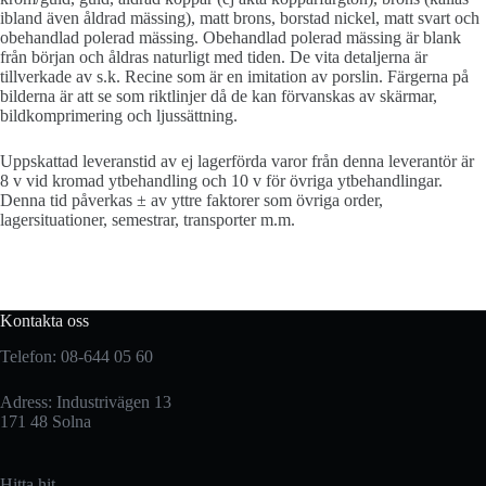
ibland även åldrad mässing), matt brons, borstad nickel, matt svart och
obehandlad polerad mässing. Obehandlad polerad mässing är blank
från början och åldras naturligt med tiden. De vita detaljerna är
tillverkade av s.k. Recine som är en imitation av porslin. Färgerna på
bilderna är att se som riktlinjer då de kan förvanskas av skärmar,
bildkomprimering och ljussättning.
Uppskattad leveranstid av ej lagerförda varor från denna leverantör är
8 v vid kromad ytbehandling och 10 v för övriga ytbehandlingar.
Denna tid påverkas ± av yttre faktorer som övriga order,
lagersituationer, semestrar, transporter m.m.
Kontakta oss
Telefon: 08-644 05 60
Adress: Industrivägen 13
171 48 Solna
Hitta hit