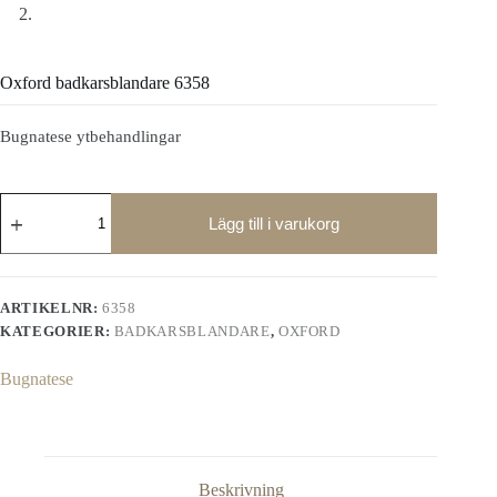
Oxford badkarsblandare 6358
Bugnatese ytbehandlingar
Oxford
badkarsblandare
Lägg till i varukorg
6358
mängd
ARTIKELNR:
6358
KATEGORIER:
BADKARSBLANDARE
,
OXFORD
Bugnatese
Beskrivning