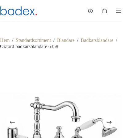
Hoppa
till
Varukorg
innehåll
Hem
/
Standardsortiment
/
Blandare
/
Badkarsblandare
/
Oxford badkarsblandare 6358