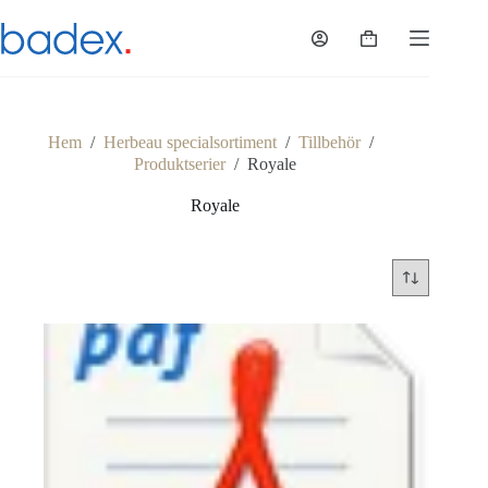
Hoppa
till
Varukorg
innehåll
Hem
/
Herbeau specialsortiment
/
Tillbehör
/
Produktserier
/
Royale
Royale