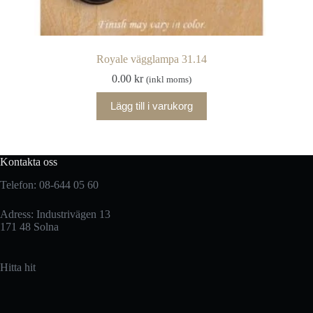
Royale vägglampa 31.14
0.00
kr
(inkl moms)
Lägg till i varukorg
Kontakta oss
Telefon: 08-644 05 60
Adress: Industrivägen 13
171 48 Solna
Hitta hit