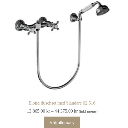
varianter.
De
olika
alternativen
kan
väljas
på
produktsidan
Eloise duschset med blandare 02.516
Prisintervall:
13 865.00
kr
–
44 375.00
kr
(inkl moms)
13
Den
865.00 kr
Välj alternativ
här
till