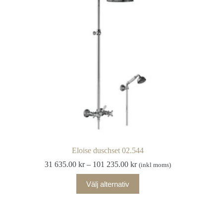
kan
väljas
på
produktsidan
Eloise duschset 02.544
Prisintervall:
31 635.00
kr
–
101 235.00
kr
(inkl moms)
31
Den
635.00 kr
Välj alternativ
här
till
produkten
101
har
235.00 kr
flera