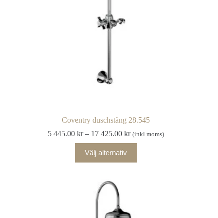
produktsidan
Coventry duschstång 28.545
Prisintervall:
5 445.00
kr
–
17 425.00
kr
(inkl moms)
5
Den
445.00 kr
Välj alternativ
här
till
produkten
17
har
425.00 kr
flera
varianter.
De
olika
alternativen