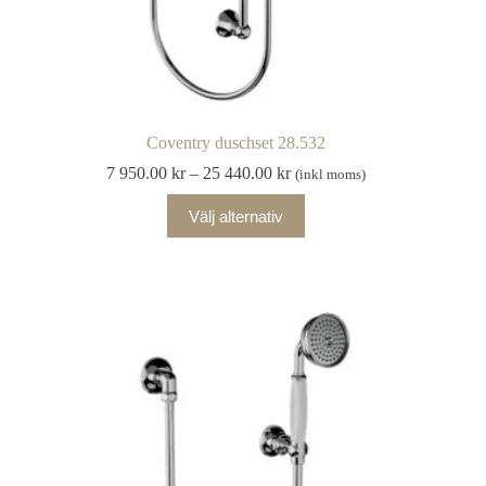
Coventry duschset 28.532
Prisintervall:
7 950.00
kr
–
25 440.00
kr
(inkl moms)
7
Den
950.00 kr
Välj alternativ
här
till
produkten
25
har
440.00 kr
flera
varianter.
De
olika
alternativen
kan
väljas
på
produktsidan