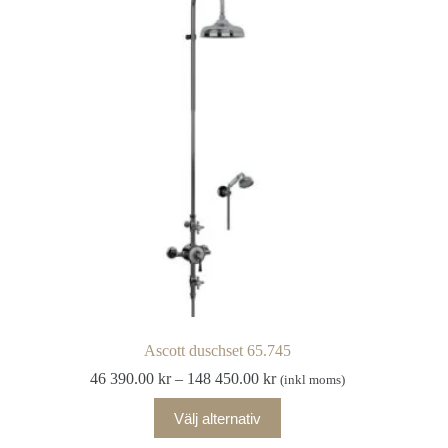
De
olika
alternativen
kan
väljas
på
produktsidan
Ascott duschset 65.745
Prisintervall:
46 390.00
kr
–
148 450.00
kr
(inkl moms)
46
Den
390.00 kr
Välj alternativ
här
till
produkten