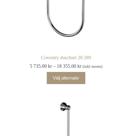
Coventry duschset 28.589
Prisintervall:
5 735.00
kr
–
18 355.00
kr
(inkl moms)
5
Den
735.00 kr
Välj alternativ
här
till
produkten
18
har
355.00 kr
flera
varianter.
De
olika
alternativen
kan
väljas
på