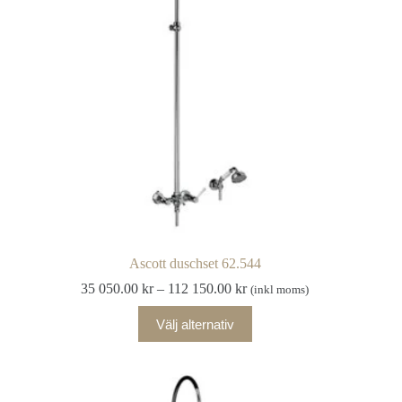
kan
väljas
på
produktsidan
Ascott duschset 62.544
Prisintervall:
35 050.00
kr
–
112 150.00
kr
(inkl moms)
35
Den
050.00 kr
Välj alternativ
här
till
produkten
112
har
150.00 kr
flera
varianter.