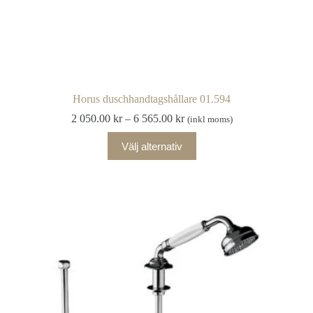
Horus duschhandtagshållare 01.594
Prisintervall:
2 050.00
kr
–
6 565.00
kr
(inkl moms)
2
Den
050.00 kr
Välj alternativ
här
till
produkten
6
har
565.00 kr
flera
varianter.
De
olika
alternativen
kan
väljas
på
produktsidan