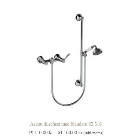
148
har
450.00 kr
flera
varianter.
De
olika
alternativen
kan
väljas
på
produktsidan
Ascott duschset med blandare 65.516
Prisintervall:
19 110.00
kr
–
61 160.00
kr
(inkl moms)