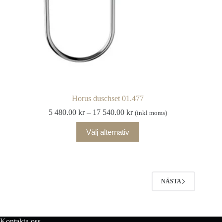
Horus duschset 01.477
Prisintervall:
5 480.00
kr
–
17 540.00
kr
(inkl moms)
5
Den
480.00 kr
Välj alternativ
här
till
produkten
17
har
540.00 kr
flera
varianter.
De
NÄSTA
olika
alternativen
kan
väljas
Kontakta oss