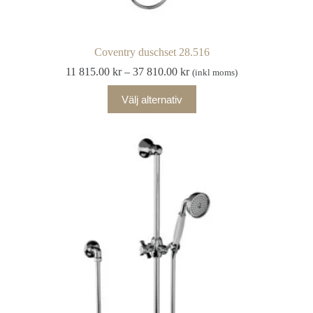
Coventry duschset 28.516
Prisintervall:
11 815.00
kr
–
37 810.00
kr
(inkl moms)
11
Den
815.00 kr
Välj alternativ
här
till
produkten
37
har
810.00 kr
flera
varianter.
De
olika
alternativen
kan
väljas
på
produktsidan