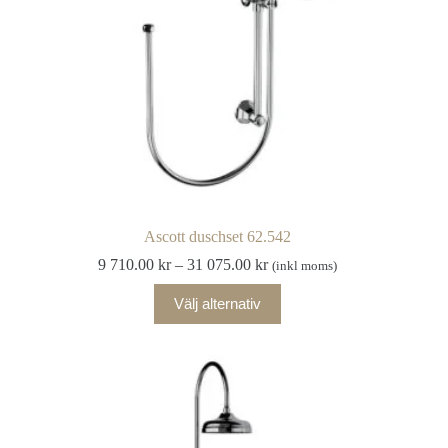
Ascott duschset 62.542
Prisintervall:
9 710.00
kr
–
31 075.00
kr
(inkl moms)
9
Den
710.00 kr
Välj alternativ
här
till
produkten
31
har
075.00 kr
flera
varianter.
De
olika
alternativen