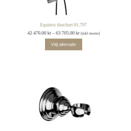
Equinox duschset 81.797
Prisintervall:
42 470.00
kr
–
63 705.00
kr
(inkl moms)
42
Den
470.00 kr
Välj alternativ
här
till
produkten
63
har
705.00 kr
flera
varianter.
De
olika
alternativen
kan
väljas
på
produktsidan