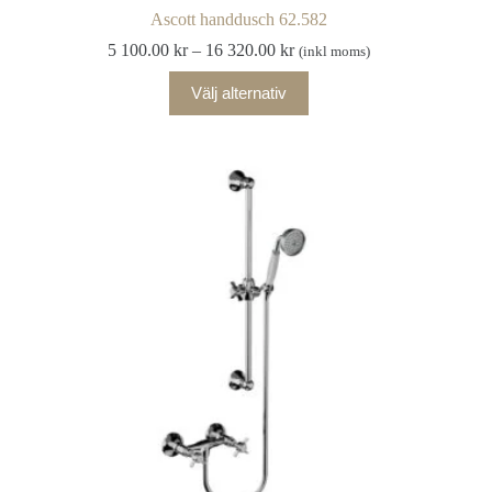
Ascott handdusch 62.582
Prisintervall:
5 100.00
kr
–
16 320.00
kr
(inkl moms)
5
Den
100.00 kr
Välj alternativ
här
till
produkten
16
har
320.00 kr
flera
varianter.
De
olika
alternativen
kan
väljas
på
produktsidan