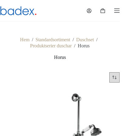
Hoppa
till
Varukorg
innehåll
Hem
/
Standardsortiment
/
Duschset
/
Produktserier duschar
/
Horus
Horus