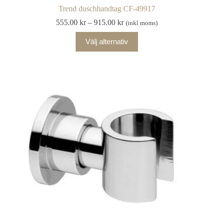
Trend duschhandtag CF-49917
Prisintervall:
555.00
kr
–
915.00
kr
(inkl moms)
555.00 kr
Den
till
Välj alternativ
här
915.00 kr
produkten
har
flera
varianter.
De
olika
alternativen
kan
väljas
på
produktsidan