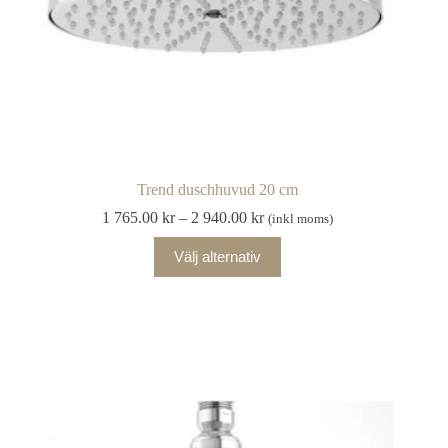
Trend duschhuvud 20 cm
Prisintervall:
1 765.00
kr
–
2 940.00
kr
(inkl moms)
1
Den
765.00 kr
Välj alternativ
här
till
produkten
2
har
940.00 kr
flera
varianter.
De
olika
alternativen
kan
väljas
på