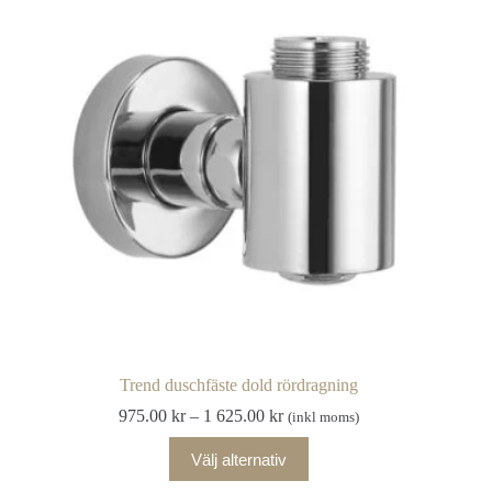
De
olika
alternativen
kan
väljas
på
produktsidan
Trend duschfäste dold rördragning
Prisintervall:
975.00
kr
–
1 625.00
kr
(inkl moms)
975.00 kr
Den
till
Välj alternativ
här
1
produkten