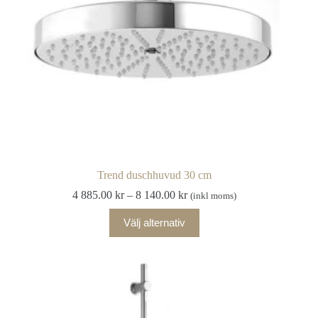
produktsidan
Trend duschhuvud 30 cm
Prisintervall:
4 885.00
kr
–
8 140.00
kr
(inkl moms)
4
Den
885.00 kr
Välj alternativ
här
till
produkten
8
har
140.00 kr
flera
varianter.
De
olika
alternativen