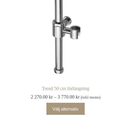
Trend 50 cm förlängning
Prisintervall:
2 270.00
kr
–
3 770.00
kr
(inkl moms)
2
Den
270.00 kr
Välj alternativ
här
till
produkten
3
har
770.00 kr
flera
varianter.