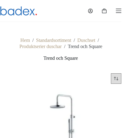
Hoppa
till
Varukorg
innehåll
Hem
/
Standardsortiment
/
Duschset
/
Produktserier duschar
/
Trend och Square
Trend och Square