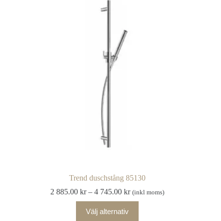
Trend duschstång 85130
Prisintervall:
2 885.00
kr
–
4 745.00
kr
(inkl moms)
2
Den
885.00 kr
Välj alternativ
här
till