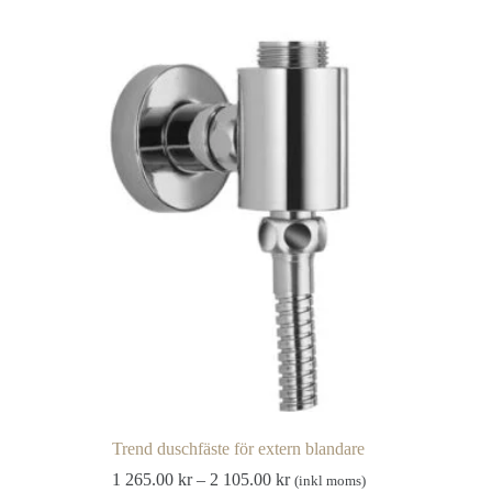
625.00 kr
har
flera
varianter.
De
olika
alternativen
kan
väljas
på
produktsidan
Trend duschfäste för extern blandare
Prisintervall:
1 265.00
kr
–
2 105.00
kr
(inkl moms)