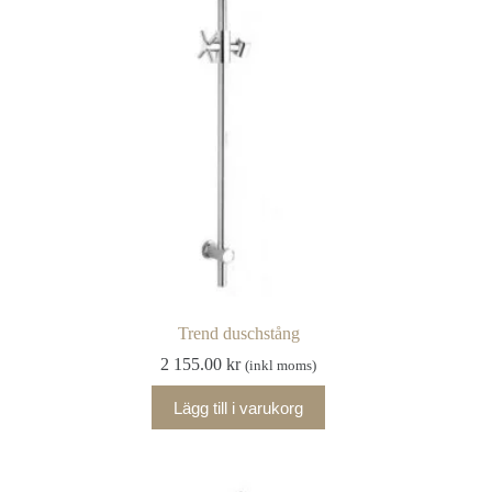
kan
väljas
på
produktsidan
Trend duschstång
2 155.00
kr
(inkl moms)
Lägg till i varukorg