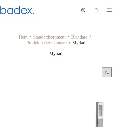
Hoppa
till
Varukorg
innehåll
Hem
/
Standardsortiment
/
Blandare
/
Produktserier blandare
/
Myriad
Myriad