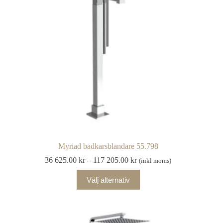
kan
väljas
på
produktsidan
Myriad badkarsblandare 55.798
Prisintervall:
36 625.00
kr
–
117 205.00
kr
(inkl moms)
36
Den
625.00 kr
Välj alternativ
här
till
produkten
117
har
205.00 kr
flera
varianter.