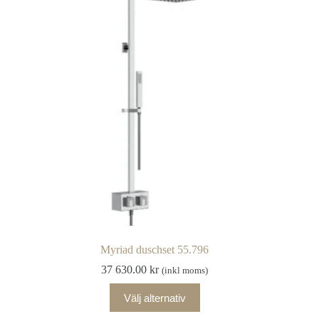
De
olika
alternativen
kan
väljas
på
produktsidan
Myriad duschset 55.796
37 630.00
kr
(inkl moms)
Den
Välj alternativ
här
produkten