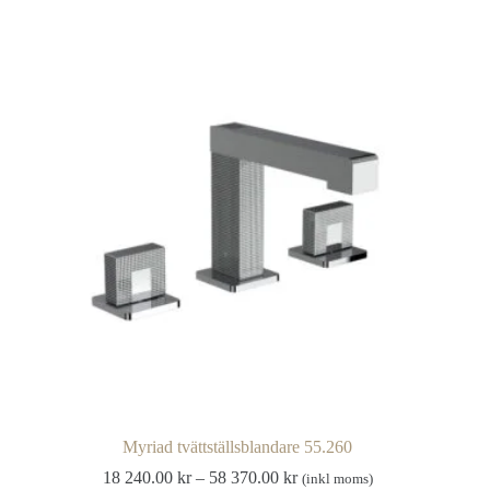
har
flera
varianter.
De
olika
alternativen
kan
väljas
på
produktsidan
Myriad tvättställsblandare 55.260
Prisintervall:
18 240.00
kr
–
58 370.00
kr
(inkl moms)