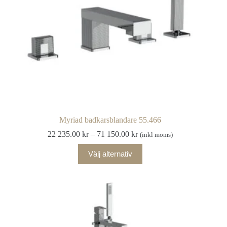
Myriad badkarsblandare 55.466
Prisintervall:
22 235.00
kr
–
71 150.00
kr
(inkl moms)
22
Den
235.00 kr
Välj alternativ
här
till
produkten
71
har
150.00 kr
flera
varianter.
De
olika
alternativen