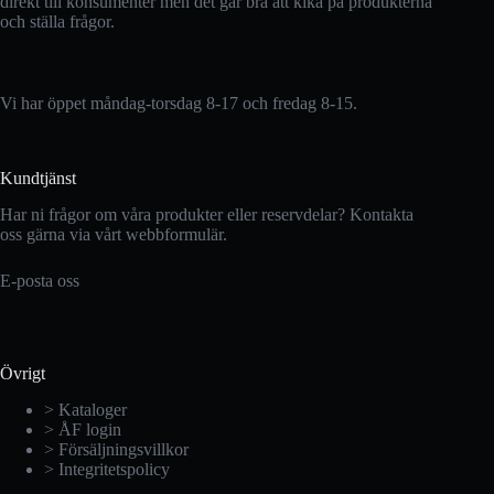
direkt till konsumenter men det går bra att kika på produkterna
och ställa frågor.
Vi har öppet måndag-torsdag 8-17 och fredag 8-15.
Kundtjänst
Har ni frågor om våra produkter eller reservdelar? Kontakta
oss gärna via vårt webbformulär.
E-posta oss
Övrigt
> Kataloger
> ÅF login
> Försäljningsvillkor
> Integritetspolicy