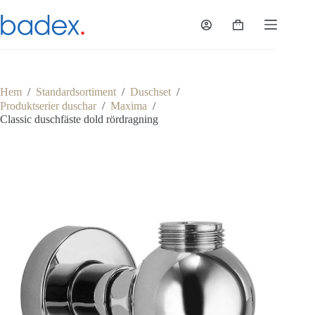
Hoppa
till
Varukorg
innehåll
Hem
/
Standardsortiment
/
Duschset
/
Produktserier duschar
/
Maxima
/
Classic duschfäste dold rördragning