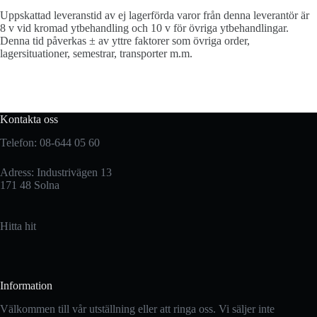
Uppskattad leveranstid av ej lagerförda varor från denna leverantör är
8 v vid kromad ytbehandling och 10 v för övriga ytbehandlingar.
Denna tid påverkas ± av yttre faktorer som övriga order,
lagersituationer, semestrar, transporter m.m.
Kontakta oss
Telefon: 08-644 05 60
Adress: Industrivägen 13
171 48 Solna
Hitta hit
Information
Välkommen till vår utställning eller att ringa oss. Vi säljer inte