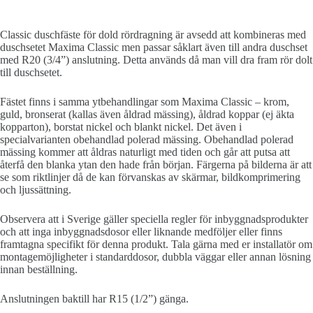
Classic duschfäste för dold rördragning är avsedd att kombineras med
duschsetet Maxima Classic men passar såklart även till andra duschset
med R20 (3/4”) anslutning. Detta används då man vill dra fram rör dolt
till duschsetet.
Fästet finns i samma ytbehandlingar som Maxima Classic – krom,
guld, bronserat (kallas även åldrad mässing), åldrad koppar (ej äkta
kopparton), borstat nickel och blankt nickel. Det även i
specialvarianten obehandlad polerad mässing. Obehandlad polerad
mässing kommer att åldras naturligt med tiden och går att putsa att
återfå den blanka ytan den hade från början. Färgerna på bilderna är att
se som riktlinjer då de kan förvanskas av skärmar, bildkomprimering
och ljussättning.
Observera att i Sverige gäller speciella regler för inbyggnadsprodukter
och att inga inbyggnadsdosor eller liknande medföljer eller finns
framtagna specifikt för denna produkt. Tala gärna med er installatör om
montagemöjligheter i standarddosor, dubbla väggar eller annan lösning
innan beställning.
Anslutningen baktill har R15 (1/2”) gänga.