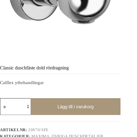
Classic duschfäste dold rördragning
Calflex ytbehandlingar
Classic
duschfäste
Lägg till i varukorg
dold
rördragning
mängd
ARTIKELNR:
20870/SFE
KATEGORIER:
MAXIMA
,
ÖVRIGA DUSCHDETALJER