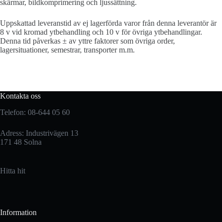
skärmar, bildkomprimering och ljussättning.
Uppskattad leveranstid av ej lagerförda varor från denna leverantör är
8 v vid kromad ytbehandling och 10 v för övriga ytbehandlingar.
Denna tid påverkas ± av yttre faktorer som övriga order,
lagersituationer, semestrar, transporter m.m.
Kontakta oss
Telefon: 08-644 05 60
Adress: Industrivägen 13
171 48 Solna
Hitta hit
Information