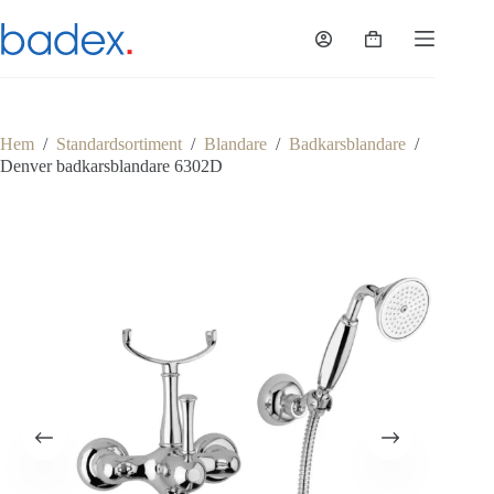
Hoppa
till
Varukorg
innehåll
Hem
/
Standardsortiment
/
Blandare
/
Badkarsblandare
/
Denver badkarsblandare 6302D