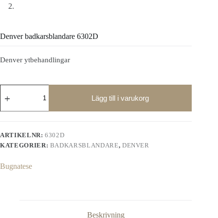
Denver badkarsblandare 6302D
Denver ytbehandlingar
Denver
badkarsblandare
Lägg till i varukorg
6302D
mängd
ARTIKELNR:
6302D
KATEGORIER:
BADKARSBLANDARE
,
DENVER
Bugnatese
Beskrivning